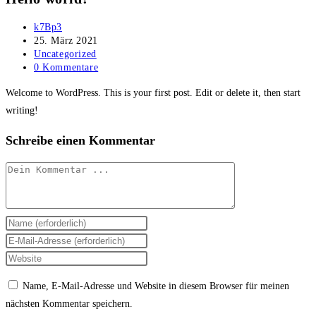
Beitrags-
k7Bp3
Autor:
Beitrag
25. März 2021
veröffentlicht:
Beitrags-
Uncategorized
Kategorie:
Beitrags-
0 Kommentare
Kommentare:
Welcome to WordPress. This is your first post. Edit or delete it, then start
writing!
Schreibe einen Kommentar
Kommentieren
Gib
deinen
Gib
Namen
deine
Gib
oder
E-
deine
Name, E-Mail-Adresse und Website in diesem Browser für meinen
Benutzernamen
Mail-
Website-
nächsten Kommentar speichern.
zum
Adresse
URL