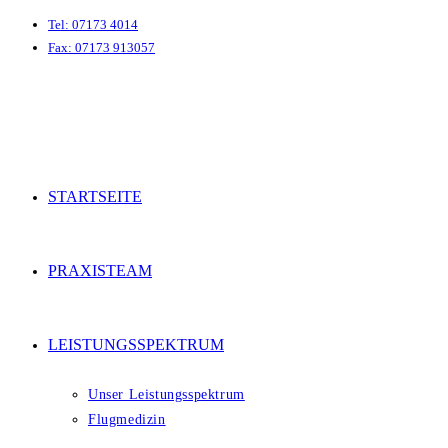
Zum
Tel: 07173 4014
Fax: 07173 913057
Inhalt
springen
arzt-boebingen.de
STARTSEITE
PRAXISTEAM
LEISTUNGSSPEKTRUM
Unser Leistungsspektrum
Flugmedizin